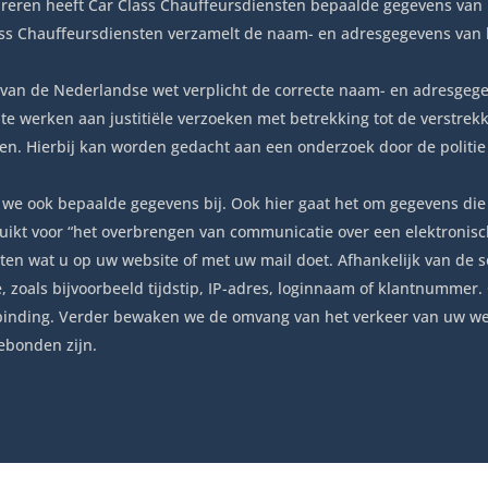
reren heeft Car Class Chauffeursdiensten bepaalde gegevens van u
ss Chauffeursdiensten verzamelt de naam- en adresgegevens van ha
 van de Nederlandse wet verplicht de correcte naam- en adresgegev
te werken aan justitiële verzoeken met betrekking tot de verstre
ten. Hierbij kan worden gedacht aan een onderzoek door de politie
 we ook bepaalde gegevens bij. Ook hier gaat het om gegevens die
ikt voor “het overbrengen van communicatie over een elektronisc
weten wat u op uw website of met uw mail doet. Afhankelijk van de
, zoals bijvoorbeeld tijdstip, IP-adres, loginnaam of klantnumme
verbinding. Verder bewaken we de omvang van het verkeer van uw 
ebonden zijn.